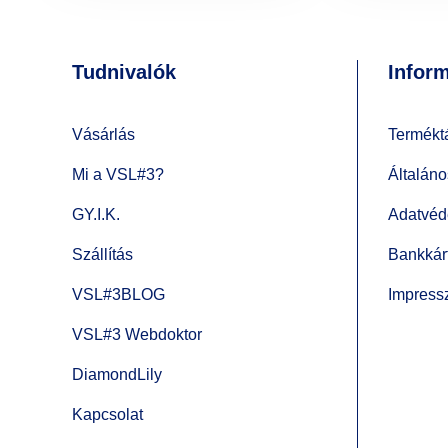
Tudnivalók
Infor
Vásárlás
Termékt
Mi a VSL#3?
Általáno
GY.I.K.
Adatvéd
Szállítás
Bankkárt
VSL#3BLOG
Impres
VSL#3 Webdoktor
DiamondLily
Kapcsolat