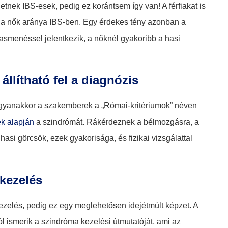
tnek IBS-esek, pedig ez korántsem így van! A férfiakat is
bb a nők aránya IBS-ben. Egy érdekes tény azonban a
 hasmenéssel jelentkezik, a nőknél gyakoribb a hasi
állítható fel a diagnózis
ugyanakkor a szakemberek a „Római-kritériumok” néven
ek alapján
a szindrómát. Rákérdeznek a bélmozgásra, a
si görcsök, ezek gyakorisága, és fizikai vizsgálattal
 kezelés
kezelés, pedig ez egy meglehetősen idejétmúlt képzet. A
 ismerik a szindróma kezelési útmutatóját, ami az