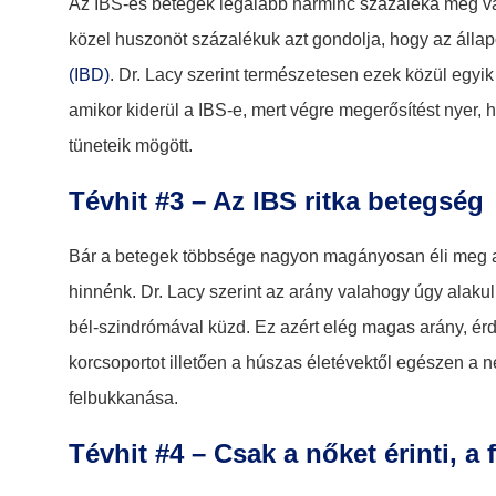
Az IBS-es betegek legalább harminc százaléka meg van
közel huszonöt százalékuk azt gondolja, hogy az álla
(IBD)
. Dr. Lacy szerint természetesen ezek közül egy
amikor kiderül a IBS-e, mert végre megerősítést nyer,
tüneteik mögött.
Tévhit #3 – Az IBS ritka betegség
Bár a betegek többsége nagyon magányosan éli meg a 
hinnénk. Dr. Lacy szerint az arány valahogy úgy alakul,
bél-szindrómával küzd. Ez azért elég magas arány, ér
korcsoportot illetően a húszas életévektől egészen a
felbukkanása.
Tévhit #4 – Csak a nőket érinti, a f