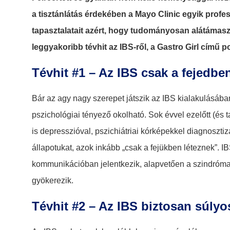
a tisztánlátás érdekében a Mayo Clinic egyik profes
tapasztalatait azért, hogy tudományosan alátámasz
leggyakoribb tévhit az IBS-ről, a Gastro Girl című p
Tévhit #1 – Az IBS csak a fejedben
Bár az agy nagy szerepet játszik az IBS kialakulásába
pszichológiai tényező okolható. Sok évvel ezelőtt (és t
is depresszióval, pszichiátriai kórképekkel diagnosztiz
állapotukat, azok inkább „csak a fejükben léteznek”. I
kommunikációban jelentkezik, alapvetően a szindróma k
gyökerezik.
Tévhit #2 – Az IBS biztosan súlyo