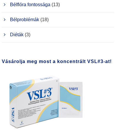
Bélflóra fontossága
(13)
Bélproblémák
(18)
Diéták
(3)
Vásárolja meg most a koncentrált VSL#3-at!