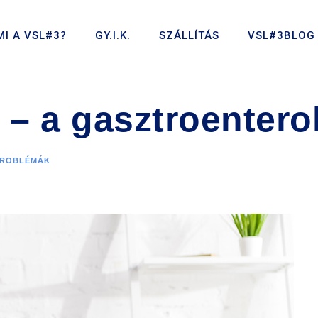
MI A VSL#3?
GY.I.K.
SZÁLLÍTÁS
VSL#3BLOG
t – a gasztroentero
PROBLÉMÁK