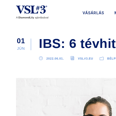
VÁSÁRLÁS
A
DiamondLily
ajánlásával
IBS: 6 tévhi
01
JÚN
2022.06.01.
VSL#3.EU
BÉL