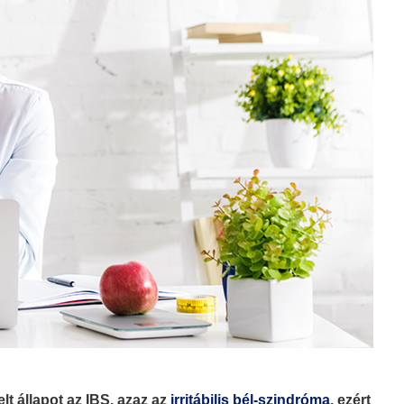
t állapot az IBS, azaz az
irritábilis bél-szindróma
, ezért