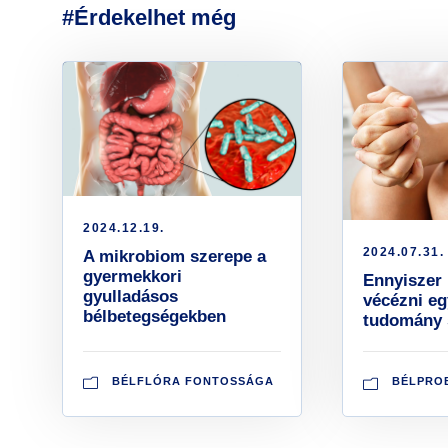
#Érdekelhet még
2024.12.19.
2024.07.31.
A mikrobiom szerepe a
gyermekkori
Ennyiszer 
gyulladásos
vécézni eg
bélbetegségekben
tudomány 
BÉLFLÓRA FONTOSSÁGA
BÉLPRO