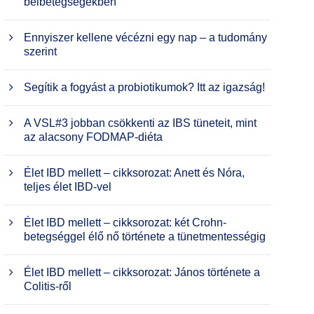
bélbetegségekben
Ennyiszer kellene vécézni egy nap – a tudomány
szerint
Segítik a fogyást a probiotikumok? Itt az igazság!
A VSL#3 jobban csökkenti az IBS tüneteit, mint
az alacsony FODMAP-diéta
Élet IBD mellett – cikksorozat: Anett és Nóra,
teljes élet IBD-vel
Élet IBD mellett – cikksorozat: két Crohn-
betegséggel élő nő története a tünetmentességig
Élet IBD mellett – cikksorozat: János története a
Colitis-ről