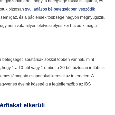
 győződve arról, hogy a betegsége rákká is fajulhat, és
potuk biztosan
gyulladásos bélbetegségben végződik
ik sem igaz, és a páciensek többsége nagyon megnyugszik,
 hogy nem valamilyen életveszélyes kór húzódik meg a
betegséget, sorstársak sokkal többen vannak, mint
 hogy 1 a 10-ből vagy 1 ember a 20-ból biztosan irritábilis
demes támogató csoportokat keresni az interneten. A
 negyvenes éveink közepéig a legjellemzőbb az IBS
érfiakat elkerüli