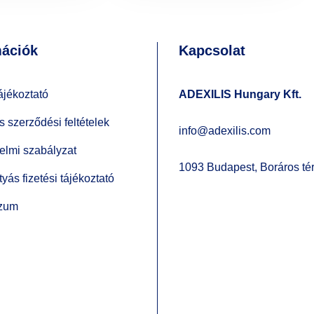
mációk
Kapcsolat
ájékoztató
ADEXILIS Hungary Kft.
s szerződési feltételek
info@adexilis.com
elmi szabályzat
1093 Budapest, Boráros tér
yás fizetési tájékoztató
szum