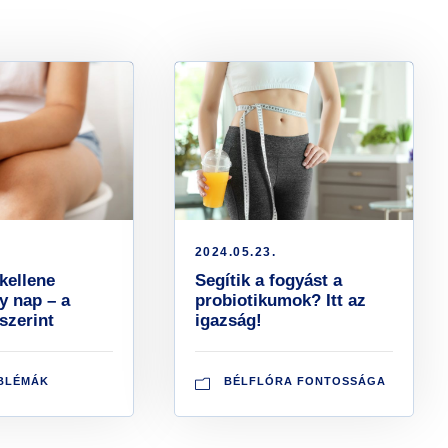
2024.05.23.
kellene
Segítik a fogyást a
y nap – a
probiotikumok? Itt az
szerint
igazság!
BLÉMÁK
BÉLFLÓRA FONTOSSÁGA