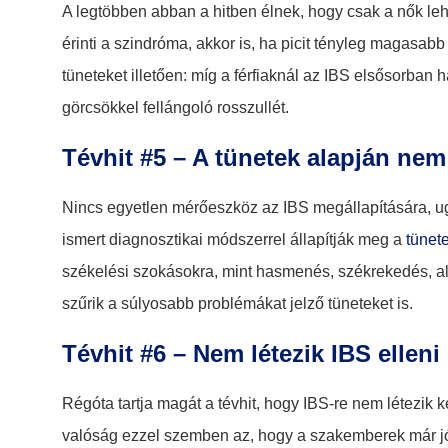
A legtöbben abban a hitben élnek, hogy csak a nők lehe
érinti a szindróma, akkor is, ha picit tényleg magasa
tüneteket illetően: míg a férfiaknál az IBS elsősorban
görcsökkel fellángoló rosszullét.
Tévhit #5 – A tünetek alapján nem 
Nincs egyetlen mérőeszköz az IBS megállapítására, 
ismert diagnosztikai módszerrel állapítják meg a
tünet
székelési szokásokra, mint hasmenés, székrekedés, alha
szűrik a súlyosabb problémákat jelző tüneteket is.
Tévhit #6 – Nem létezik IBS elleni
Régóta tartja magát a tévhit, hogy IBS-re nem létezik 
valóság ezzel szemben az, hogy a szakemberek már jól