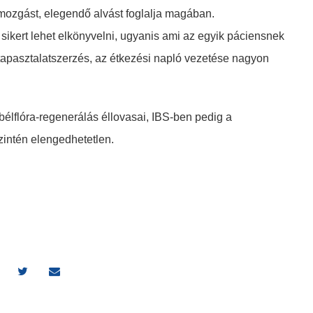
 mozgást, elegendő alvást foglalja magában.
ikert lehet elkönyvelni, ugyanis ami az egyik páciensnek
 tapasztalatszerzés, az étkezési napló vezetése nagyon
bélflóra-regenerálás éllovasai, IBS-ben pedig a
zintén elengedhetetlen.