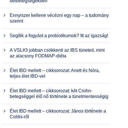
bélbetegségekben
Ennyiszer kellene vécézni egy nap – a tudomány
szerint
Segítik a fogyást a probiotikumok? Itt az igazság!
A VSL#3 jobban csökkenti az IBS tüneteit, mint
az alacsony FODMAP-diéta
Élet IBD mellett – cikksorozat: Anett és Nóra,
teljes élet IBD-vel
Élet IBD mellett – cikksorozat: két Crohn-
betegséggel élő nő története a tünetmentességig
Élet IBD mellett – cikksorozat: János története a
Colitis-ről