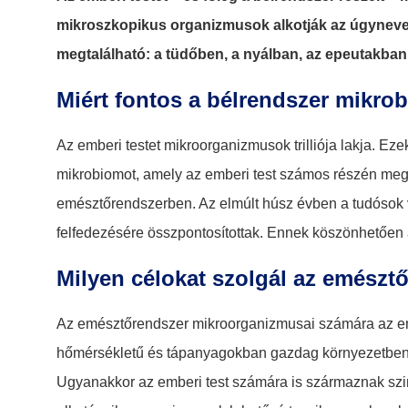
mikroszkopikus organizmusok alkotják az úgynevez
megtalálható: a tüdőben, a nyálban, az epeutakba
Miért fontos a bélrendszer mikro
Az emberi testet mikroorganizmusok trilliója lakja. E
mikrobiomot, amely az emberi test számos részén megt
emésztőrendszerben. Az elmúlt húsz évben a tudósok 
felfedezésére összpontosítottak. Ennek köszönhetően a
Milyen célokat szolgál az emésztő
Az emésztőrendszer mikroorganizmusai számára az emb
hőmérsékletű és tápanyagokban gazdag környezetben 
Ugyanakkor az emberi test számára is származnak szimb