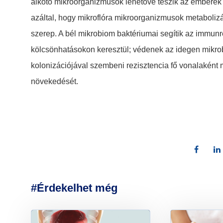
alkotó mikroorganizmusok lehetővé teszik az emberek 
azáltal, hogy mikroflóra mikroorganizmusok metaboliz
szerep. A bél mikrobiom baktériumai segítik az immunr
kölcsönhatásokon keresztül; védenek az idegen mikrob
kolonizációjával szembeni rezisztencia fő vonalaként 
növekedését.
#Érdekelhet még