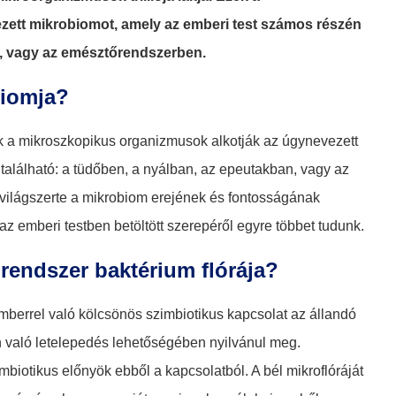
ett mikrobiomot, amely az emberi test számos részén
n, vagy az emésztőrendszerben.
biomja?
zek a mikroszkopikus organizmusok alkotják az úgynevezett
alálható: a tüdőben, a nyálban, az epeutakban, vagy az
világszerte a mikrobiom erejének és fontosságának
z emberi testben betöltött szerepéről egyre többet tudunk.
rendszer baktérium flórája?
errel való kölcsönös szimbiotikus kapcsolat az állandó
való letelepedés lehetőségében nyilvánul meg.
iotikus előnyök ebből a kapcsolatból. A bél mikroflóráját