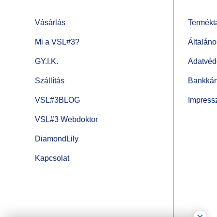
Vásárlás
Termékt
Mi a VSL#3?
Általáno
GY.I.K.
Adatvéd
Szállítás
Bankkárt
VSL#3BLOG
Impres
VSL#3 Webdoktor
DiamondLily
Kapcsolat