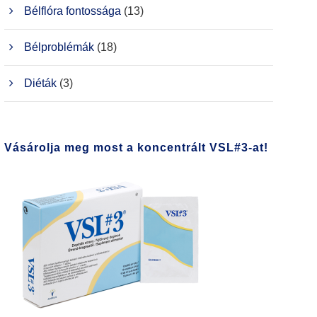
Bélflóra fontossága
(13)
Bélproblémák
(18)
Diéták
(3)
Vásárolja meg most a koncentrált VSL#3-at!