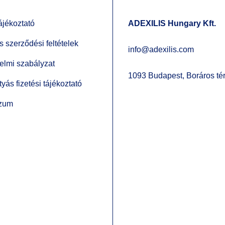
ájékoztató
ADEXILIS Hungary Kft.
s szerződési feltételek
info@adexilis.com
elmi szabályzat
1093 Budapest, Boráros tér
yás fizetési tájékoztató
szum