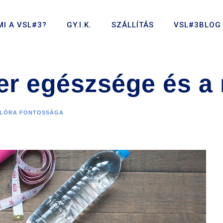
MI A VSL#3?
GY.I.K.
SZÁLLÍTÁS
VSL#3BLOG
er egészsége és a
FLÓRA FONTOSSÁGA