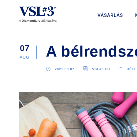
VÁSÁRLÁS
A
DiamondLily
ajánlásával
A bélrendsz
07
AUG
2021.08.07.
VSL#3.EU
BÉL