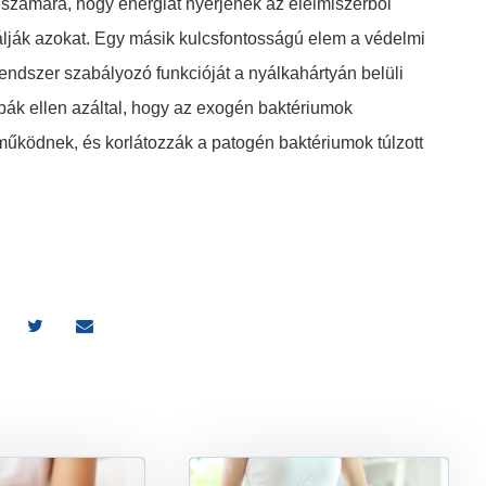
számára, hogy energiát nyerjenek az élelmiszerből
álják azokat. Egy másik kulcsfontosságú elem a védelmi
endszer szabályozó funkcióját a nyálkahártyán belüli
ák ellen azáltal, hogy az exogén baktériumok
működnek, és korlátozzák a patogén baktériumok túlzott