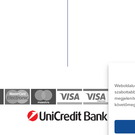
Weboldalu
szabottabb
megjelenít
követőmeg