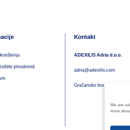
acije
Kontakt
korištenju
ADEXILIS Adria d.o.o.
zaštite privatnosti
adria@adexilis.com
sum
Gračansko borje 32, 10 00
We are usi
more about