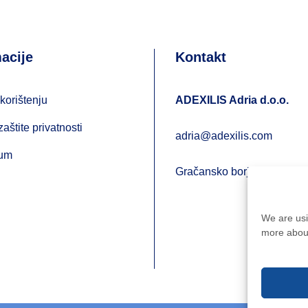
acije
Kontakt
korištenju
ADEXILIS Adria d.o.o.
zaštite privatnosti
adria@adexilis.com
sum
Gračansko borje 32, 10 00
We are usi
more about