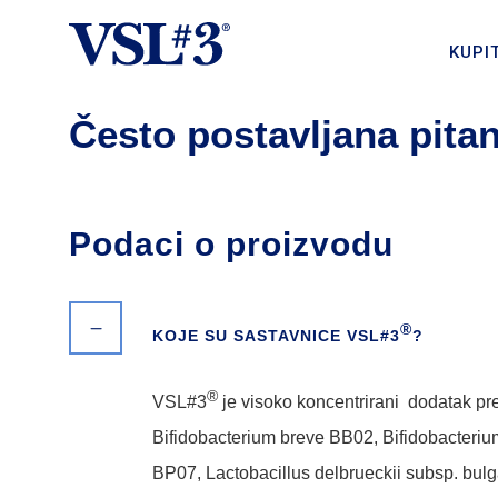
KUPIT
Često postavljana pitan
Podaci o proizvodu
®
KOJE SU SASTAVNICE VSL#3
?
®
VSL#3
je visoko koncentrirani dodatak preh
Bifidobacterium breve BB02, Bifidobacterium
BP07, Lactobacillus delbrueckii subsp. bul