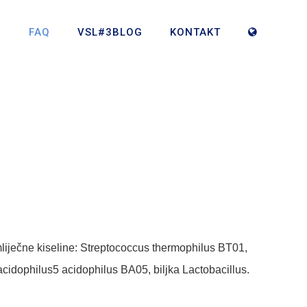
?
FAQ
VSL#3BLOG
KONTAKT
a mliječne kiseline: Streptococcus thermophilus BT01,
acidophilus5 acidophilus BA05, biljka Lactobacillus.