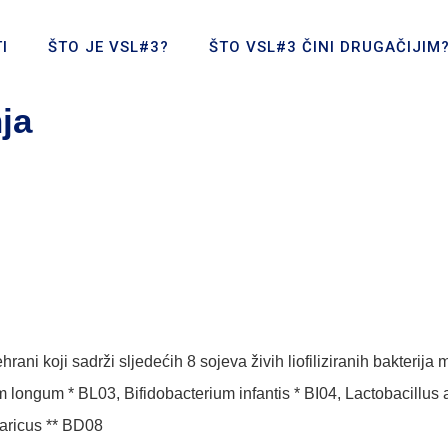
I
ŠTO JE VSL#3?
ŠTO VSL#3 ČINI DRUGAČIJIM
ja
rani koji sadrži sljedećih 8 sojeva živih liofiliziranih bakterij
 longum * BL03, Bifidobacterium infantis * BI04, Lactobacillus 
garicus ** BD08