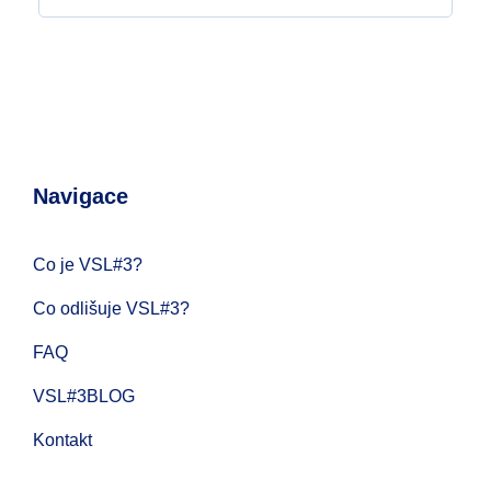
Navigace
Co je VSL#3?
Co odlišuje VSL#3?
FAQ
VSL#3BLOG
Kontakt