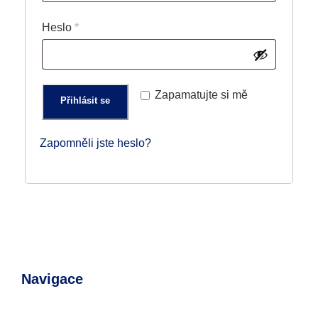
v
P
Heslo
*
i
o
n
v
n
i
Zapamatujte si mě
é
Přihlásit se
n
n
Zapomněli jste heslo?
é
Navigace