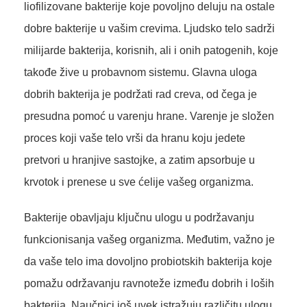
liofilizovane bakterije koje povoljno deluju na ostale
dobre bakterije u vašim crevima. Ljudsko telo sadrži
milijarde bakterija, korisnih, ali i onih patogenih, koje
takođe žive u probavnom sistemu. Glavna uloga
dobrih bakterija je podržati rad creva, od čega je
presudna pomoć u varenju hrane. Varenje je složen
proces koji vaše telo vrši da hranu koju jedete
pretvori u hranjive sastojke, a zatim apsorbuje u
krvotok i prenese u sve ćelije vašeg organizma.
Bakterije obavljaju ključnu ulogu u podržavanju
funkcionisanja vašeg organizma. Međutim, važno je
da vaše telo ima dovoljno probiotskih bakterija koje
pomažu održavanju ravnoteže između dobrih i loših
bakterija. Naučnici još uvek istražuju različitu ulogu