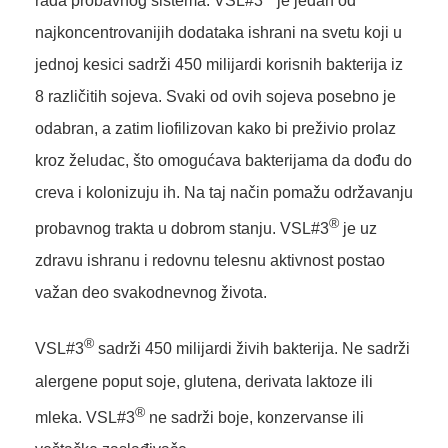
rada probavnog sistema. VSL#3
je jedan od
najkoncentrovanijih dodataka ishrani na svetu koji u
jednoj kesici sadrži 450 milijardi korisnih bakterija iz
8 različitih sojeva. Svaki od ovih sojeva posebno je
odabran, a zatim liofilizovan kako bi preživio prolaz
kroz želudac, što omogućava bakterijama da dođu do
creva i kolonizuju ih. Na taj način pomažu održavanju
®
probavnog trakta u dobrom stanju. VSL#3
je uz
zdravu ishranu i redovnu telesnu aktivnost postao
važan deo svakodnevnog života.
®
VSL#3
sadrži 450 milijardi živih bakterija. Ne sadrži
alergene poput soje, glutena, derivata laktoze ili
®
mleka. VSL#3
ne sadrži boje, konzervanse ili