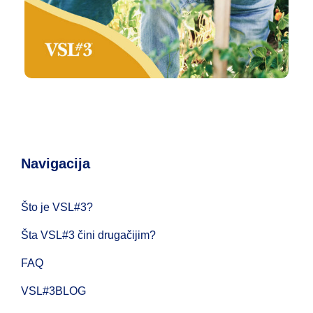
Navigacija
Što je VSL#3?
Šta VSL#3 čini drugačijim?
FAQ
VSL#3BLOG