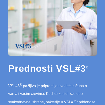
Prednosti VSL#3
®
®
VSL#3
pažljivo je pripremljen vodeći računa o
vama i vašim crevima. Kad se koristi kao deo
®
svakodnevne ishrane, bakterije u VSL#3
pridonose