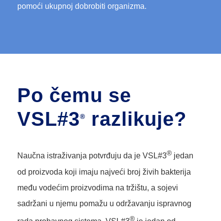
pomoći ukupnoj dobrobiti organizma.
Po čemu se
VSL#3
razlikuje?
®
®
Naučna istraživanja potvrđuju da je VSL#3
jedan
od proizvoda koji imaju najveći broj živih bakterija
među vodećim proizvodima na tržištu, a sojevi
sadržani u njemu pomažu u održavanju ispravnog
®