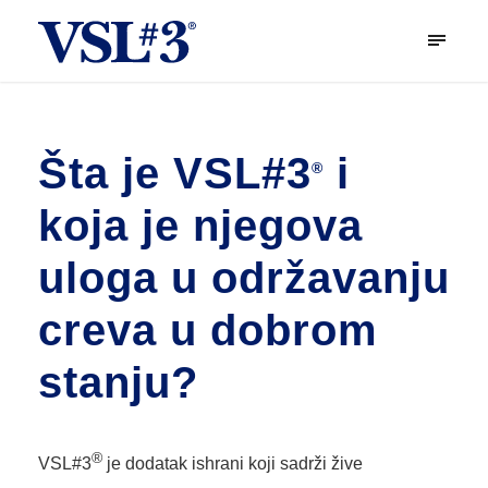
Šta je VSL#3
i
®
koja je njegova
uloga u održavanju
creva u dobrom
stanju?
®
VSL#3
je dodatak ishrani koji sadrži žive