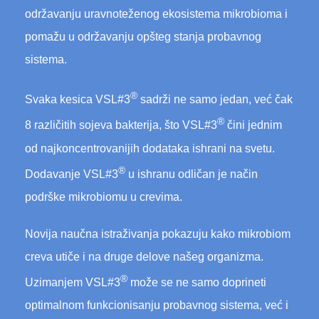
održavanju uravnoteženog ekosistema mikrobioma i
pomažu u održavanju opšteg stanja probavnog
sistema.
®
Svaka kesica VSL#3
sadrži ne samo jedan, već čak
®
8 različitih sojeva bakterija, što VSL#3
čini jednim
od najkoncentrovanijih dodataka ishrani na svetu.
®
Dodavanje VSL#3
u ishranu odličan je način
podrške mikrobiomu u crevima.
Novija naučna istraživanja pokazuju kako mikrobiom
creva utiče i na druge delove našeg organizma.
®
Uzimanjem VSL#3
može se ne samo doprineti
optimalnom funkcionisanju probavnog sistema, već i