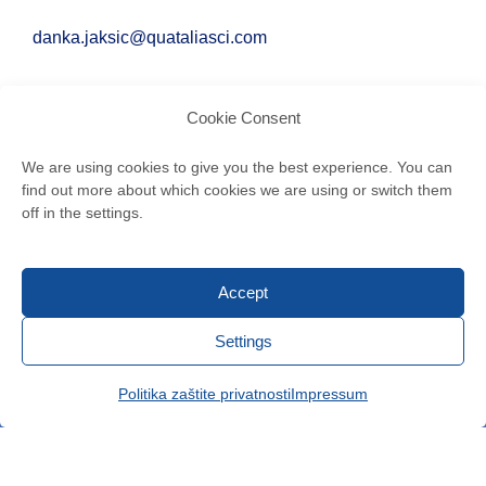
danka.jaksic@quataliasci.com
Venizelosova 29V, Beograd
Cookie Consent
We are using cookies to give you the best experience. You can
find out more about which cookies we are using or switch them
off in the settings.
Accept
Settings
ADEXILIS Adria d.o.o. © 2026. Sva prava pridržana. ​
Politika zaštite privatnosti
Impressum
Impressum