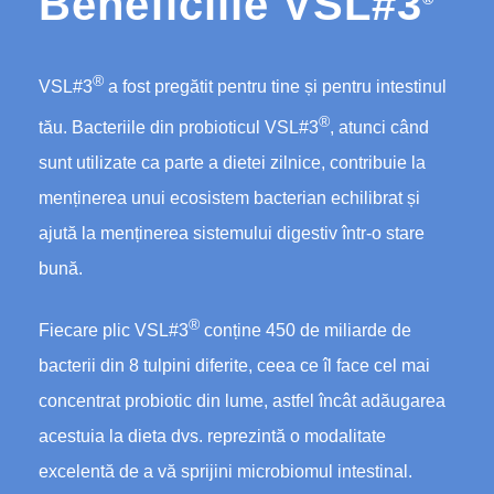
Beneficiile VSL#3
®
VSL#3
a fost pregătit pentru tine și pentru intestinul
®
tău. Bacteriile din probioticul VSL#3
, atunci când
sunt utilizate ca parte a dietei zilnice, contribuie la
menținerea unui ecosistem bacterian echilibrat și
ajută la menținerea sistemului digestiv într-o stare
bună.
®
Fiecare plic VSL#3
conține 450 de miliarde de
bacterii din 8 tulpini diferite, ceea ce îl face cel mai
concentrat probiotic din lume, astfel încât adăugarea
acestuia la dieta dvs. reprezintă o modalitate
excelentă de a vă sprijini microbiomul intestinal.