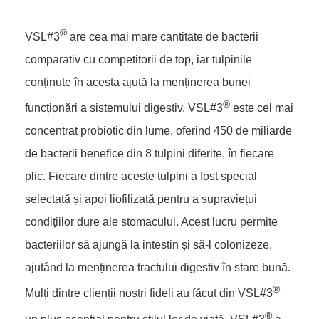
®
VSL#3
are cea mai mare cantitate de bacterii
comparativ cu competitorii de top, iar tulpinile
conținute în acesta ajută la menținerea bunei
®
funcționări a sistemului digestiv. VSL#3
este cel mai
concentrat probiotic din lume, oferind 450 de miliarde
de bacterii benefice din 8 tulpini diferite, în fiecare
plic. Fiecare dintre aceste tulpini a fost special
selectată și apoi liofilizată pentru a supraviețui
condițiilor dure ale stomacului. Acest lucru permite
bacteriilor să ajungă la intestin și să-l colonizeze,
ajutând la menținerea tractului digestiv în stare bună.
®
Mulți dintre clienții noștri fideli au făcut din VSL#3
®