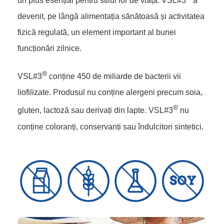
un plus esențial pentru stilul lor de viață. VSL#3
a
devenit, pe lângă alimentația sănătoasă și activitatea
fizică regulată, un element important al bunei
funcționări zilnice.
®
VSL#3
conține 450 de miliarde de bacterii vii
liofilizate. Produsul nu conține alergeni precum soia,
®
gluten, lactoză sau derivați din lapte. VSL#3
nu
conține coloranți, conservanți sau îndulcitori sintetici.