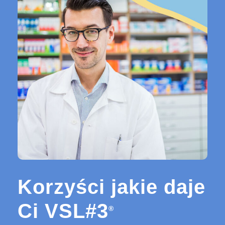
Korzyści jakie daje
Ci VSL#3
®